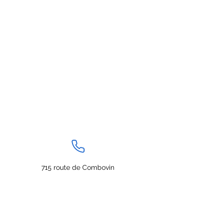
715 route de Combovin
26120 CHABEUIL
Tel.
06.01.29.37.96